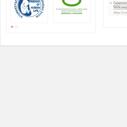
Gdański
Witkows
Aleja Gr