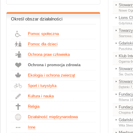
Stowarz
Nowe Ogr
Lions C
Określ obszar działalności
Gdyńska 5
Towarzy
Pomoc społeczna
Startowa 
Gdański
Pomoc dla dzieci
Puszkina
Ochrona praw człowieka
Klub Int
Ogarna 6
Ochrona i promocja zdrowia
Stowarz
Św. Duch
Ekologia i ochrona zwierząt
Stowarz
Sport i turystyka
Dębinki 7
Fundacj
Kultura i nauka
Równa 19
Religia
Fundacj
Chopina 
Działalność międzynarodowa
Gdański
Wita Stwo
Inne
Międzyn