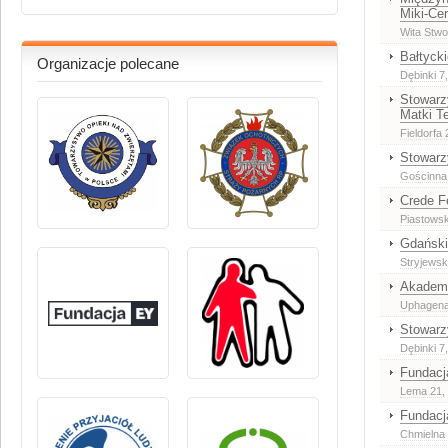
Miki-Ce
Wita Stwo
Bałtyck
Organizacje polecane
Dębinki 7
Stowarz
Matki T
Fieldorfa 
Stowarz
Gościnna 
Crede F
Piastows
Gdański
Stryjewsk
Akademi
Uphagena
Stowarz
Dębinki 7
Fundacj
Lema 21
,
Fundacj
Chmielna 