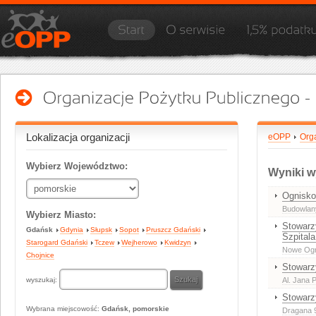
Lokalizacja organizacji
eOPP
Org
Wybierz Województwo:
Wyniki w
Ognisko
Budowlany
Wybierz Miasto:
Stowarz
Gdańsk
Gdynia
Słupsk
Sopot
Pruszcz Gdański
Szpital
Starogard Gdański
Tczew
Wejherowo
Kwidzyn
Nowe Ogr
Chojnice
Stowarz
wyszukaj:
Al. Jana P
Stowarz
Wybrana miejscowość:
Gdańsk, pomorskie
Dragana 