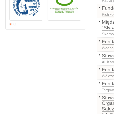
Pabian
Funda
Piotrko
Międ
"Słys
Skarbo
Fund
Wodna
Stowa
Al. Kar
Funda
Wólcza
Funda
Targow
Stowa
Organ
Salez