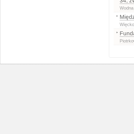
34, z
Wodna
Międ
Więcko
Funda
Piotrk