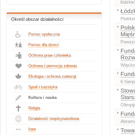
łódzkie
Łódzk
Piotrko
Określ obszar działalności
Pols
Mięśn
Pomoc społeczna
Powsz
Pomoc dla dzieci
Fund
Ochrona praw człowieka
Rozw
Więcko
Ochrona i promocja zdrowia
Funda
Ekologia i ochrona zwierząt
6 Sierp
Sport i turystyka
Stow
Stars
Kultura i nauka
Olimpij
Religia
Fund
Działalność międzynarodowa
Abramo
Inne
Towar