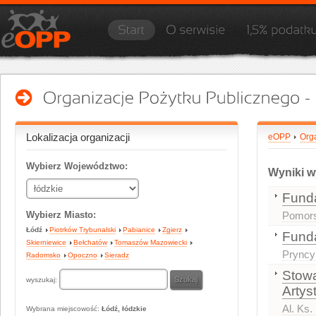
Lokalizacja organizacji
eOPP
Org
Wybierz Województwo:
Wyniki w
Funda
Wybierz Miasto:
Pomors
Łódź
Piotrków Trybunalski
Pabianice
Zgierz
Fund
Skierniewice
Bełchatów
Tomaszów Mazowiecki
Pryncy
Radomsko
Opoczno
Sieradz
Stowa
wyszukaj:
Artys
Al. Ks
Wybrana miejscowość:
Łódź, łódzkie