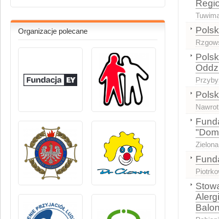
Regi
Tuwima
Polsk
Organizacje polecane
Rzgows
Polsk
Oddzi
Przyby
Polsk
Nawrot
Funda
"Domi
Zielona
Funda
Piotrk
Stow
Alerg
Balon