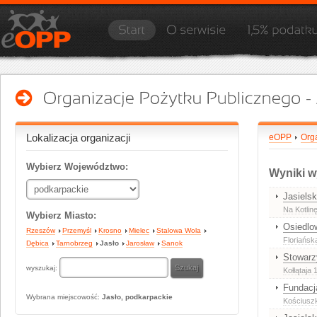
Lokalizacja organizacji
eOPP
Org
Wybierz Województwo:
Wyniki w
Jasiels
Na Kotlin
Wybierz Miasto:
Osiedlo
Rzeszów
Przemyśl
Krosno
Mielec
Stalowa Wola
Floriańsk
Dębica
Tarnobrzeg
Jasło
Jarosław
Sanok
Stowarz
wyszukaj:
Kołłątaja 
Fundacj
Wybrana miejscowość:
Jasło, podkarpackie
Kościuszk