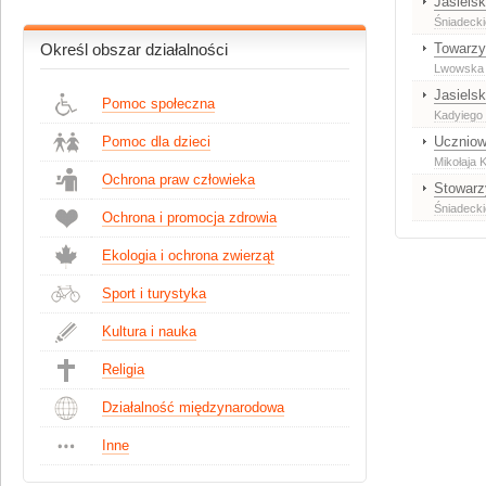
Jasielsk
Śniadecki
Towarzy
Określ obszar działalności
Lwowska
Jasiels
Pomoc społeczna
Kadyiego
Pomoc dla dzieci
Uczniow
Mikołaja 
Ochrona praw człowieka
Stowarz
Śniadecki
Ochrona i promocja zdrowia
Ekologia i ochrona zwierząt
Sport i turystyka
Kultura i nauka
Religia
Działalność międzynarodowa
Inne