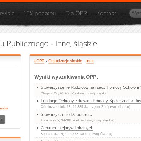
eOPP
Organizacje śląskie
Inne
Wyniki wyszukiwania OPP:
Stowarzyszenie Rodziców na rzecz Pomocy Szkołom "
Chopina 2c
, 41-400
Mysłowice
(woj. śląskie)
Fundacja Ochrony Zdrowia i Pomocy Społecznej w Jast
Górnicza 44 lok. 18
, 44-335
Jastrzębie-Zdrój
(woj. śląskie)
orzów
Stowarzyszenie Dzieci Serc
Abramska 2
, 34-381
Radziechowy
(woj. śląskie)
Centrum Inicjatyw Lokalnych
Senatorska 14
, 42-400
Zawiercie
(woj. śląskie)