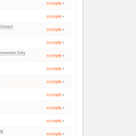
szczegóły
szczegóły
 Górach
szczegóły
szczegóły
arnowskie Góry
szczegóły
szczegóły
szczegóły
szczegóły
szczegóły
szczegóły
ej
szczegóły