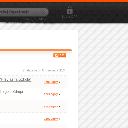
Strefa OPP
szczegółowe
Znalezionych Organizacji:
213
Przyjazna Szkoła"
szczegóły
rzębiu Zdroju
szczegóły
szczegóły
szczegóły