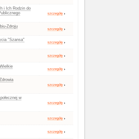
h i Ich Rodzin do
Publicznego
szczegóły
biu-Zdroju
szczegóły
ycia "Szansa"
szczegóły
szczegóły
Wielkie
szczegóły
Zdrowia
szczegóły
połecznej w
szczegóły
szczegóły
szczegóły