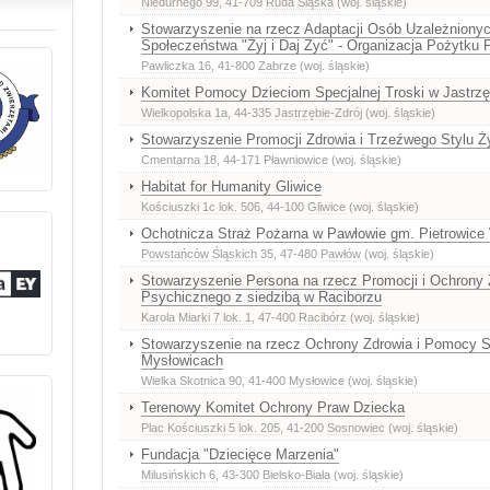
Niedurnego 99
, 41-709
Ruda Śląska
(woj. śląskie)
Stowarzyszenie na rzecz Adaptacji Osób Uzależnionyc
Społeczeństwa "Żyj i Daj Żyć" - Organizacja Pożytku 
Pawliczka 16
, 41-800
Zabrze
(woj. śląskie)
Komitet Pomocy Dzieciom Specjalnej Troski w Jastrzę
Wielkopolska 1a
, 44-335
Jastrzębie-Zdrój
(woj. śląskie)
Stowarzyszenie Promocji Zdrowia i Trzeźwego Stylu Ż
Cmentarna 18
, 44-171
Pławniowice
(woj. śląskie)
Habitat for Humanity Gliwice
Kościuszki 1c lok. 506
, 44-100
Gliwice
(woj. śląskie)
Ochotnicza Straż Pożarna w Pawłowie gm. Pietrowice 
Powstańców Śląskich 35
, 47-480
Pawłów
(woj. śląskie)
Stowarzyszenie Persona na rzecz Promocji i Ochrony 
Psychicznego z siedzibą w Raciborzu
Karola Miarki 7 lok. 1
, 47-400
Racibórz
(woj. śląskie)
Stowarzyszenie na rzecz Ochrony Zdrowia i Pomocy S
Mysłowicach
Wielka Skotnica 90
, 41-400
Mysłowice
(woj. śląskie)
Terenowy Komitet Ochrony Praw Dziecka
Plac Kościuszki 5 lok. 205
, 41-200
Sosnowiec
(woj. śląskie)
Fundacja "Dziecięce Marzenia"
Milusińskich 6
, 43-300
Bielsko-Biała
(woj. śląskie)