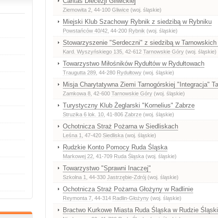
Caritas Diecezji Gliwickiej
Ziemowita 2
, 44-100
Gliwice
(woj. śląskie)
Miejski Klub Szachowy Rybnik z siedzibą w Rybniku
Powstańców 40/42
, 44-200
Rybnik
(woj. śląskie)
Stowarzyszenie "Serdeczni" z siedzibą w Tarnowskich
Kard. Wyszyńskiego 135
, 42-612
Tarnowskie Góry
(woj. śląskie)
Towarzystwo Miłośników Rydułtów w Rydułtowach
Traugutta 289
, 44-280
Rydułtowy
(woj. śląskie)
Misja Charytatywna Ziemi Tarnogórskiej "Integracja" T
Zamkowa 8
, 42-600
Tarnowskie Góry
(woj. śląskie)
Turystyczny Klub Żeglarski "Kornelius" Zabrze
Struzika 6 lok. 10
, 41-806
Zabrze
(woj. śląskie)
Ochotnicza Straż Pożarna w Siedliskach
Leśna 1
, 47-420
Siedliska
(woj. śląskie)
Rudzkie Konto Pomocy Ruda Śląska
Markowej 22
, 41-709
Ruda Śląska
(woj. śląskie)
Towarzystwo "Sprawni Inaczej"
Szkolna 1
, 44-330
Jastrzębie-Zdrój
(woj. śląskie)
Ochotnicza Straż Pożarna Głożyny w Radlinie
Reymonta 7
, 44-314
Radlin-Głożyny
(woj. śląskie)
Bractwo Kurkowe Miasta Ruda Śląska w Rudzie Śląski