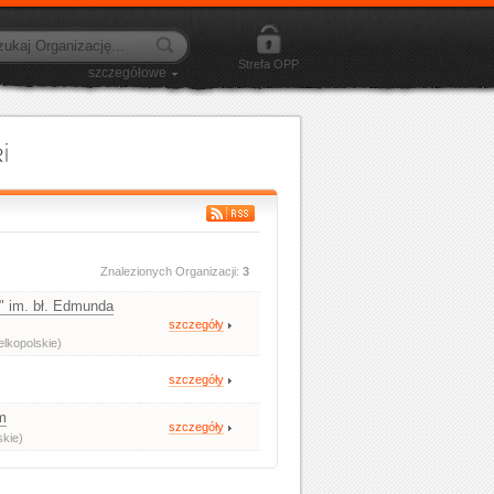
Strefa OPP
szczegółowe
Znalezionych Organizacji:
3
" im. bł. Edmunda
szczegóły
elkopolskie)
szczegóły
m
szczegóły
skie)