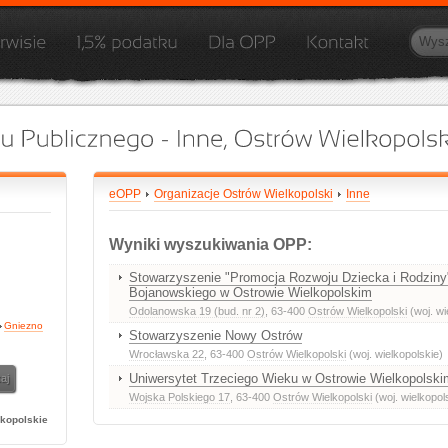
eOPP
Organizacje Ostrów Wielkopolski
Inne
Wyniki wyszukiwania OPP:
Stowarzyszenie "Promocja Rozwoju Dziecka i Rodziny
Bojanowskiego w Ostrowie Wielkopolskim
Odolanowska 19 (bud. nr 2)
, 63-400
Ostrów Wielkopolski
(woj. wi
Gniezno
Stowarzyszenie Nowy Ostrów
Wrocławska 22
, 63-400
Ostrów Wielkopolski
(woj. wielkopolskie)
Uniwersytet Trzeciego Wieku w Ostrowie Wielkopolski
Wojska Polskiego 17
, 63-400
Ostrów Wielkopolski
(woj. wielkopol
lkopolskie