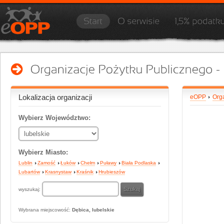
Lokalizacja organizacji
eOPP
Org
Wybierz Województwo:
Wybierz Miasto:
Lublin
Zamość
Łuków
Chełm
Puławy
Biała Podlaska
Lubartów
Krasnystaw
Kraśnik
Hrubieszów
wyszukaj:
Wybrana miejscowość:
Dębica, lubelskie