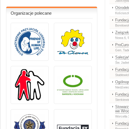
Jastrzębia
Ośrodek
Organizacje polecane
Kościuszk
Fundacj
Borelowsk
Związek
Nowa 6
, 
ProCuro
Gen. Tade
Salezja
Św. Jadwi
Fundacj
Stabłowic
Ogólnop
Niedźwied
Fundacj
Sienkiewi
Stowarz
we Wroc
Worcella 
Fundacj
Popowicka