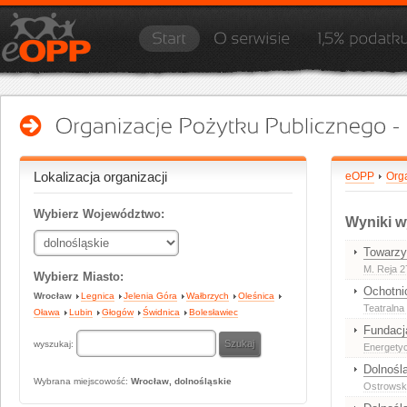
Lokalizacja organizacji
eOPP
Org
Wybierz Województwo:
Wyniki w
Towarzy
M. Reja 2
Wybierz Miasto:
Ochotni
Wrocław
Legnica
Jelenia Góra
Wałbrzych
Oleśnica
Teatralna
Oława
Lubin
Głogów
Świdnica
Bolesławiec
Fundacj
wyszukaj:
Energetyc
Dolnośl
Wybrana miejscowość:
Wrocław, dolnośląskie
Ostrowsk