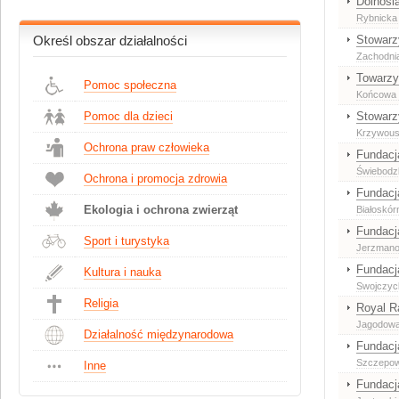
Dolnośl
Rybnicka
Stowarz
Określ obszar działalności
Zachodnia
Towarzy
Pomoc społeczna
Końcowa 
Pomoc dla dzieci
Stowarz
Krzywoust
Ochrona praw człowieka
Fundacja
Świebodzk
Ochrona i promocja zdrowia
Fundacj
Ekologia i ochrona zwierząt
Białoskór
Fundacja
Sport i turystyka
Jerzmano
Fundacj
Kultura i nauka
Swojczyc
Religia
Royal R
Jagodowa
Działalność międzynarodowa
Fundacj
Szczepow
Inne
Fundacj