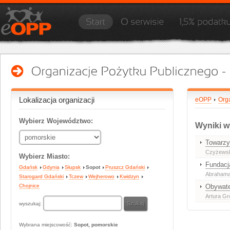
Lokalizacja organizacji
eOPP
Org
Wybierz Województwo:
Wyniki w
Towarzy
Czyżewsk
Wybierz Miasto:
Fundacj
Gdańsk
Gdynia
Słupsk
Sopot
Pruszcz Gdański
Abrahama 
Starogard Gdański
Tczew
Wejherowo
Kwidzyn
Chojnice
Obywate
Artura Gr
wyszukaj:
Wybrana miejscowość:
Sopot, pomorskie