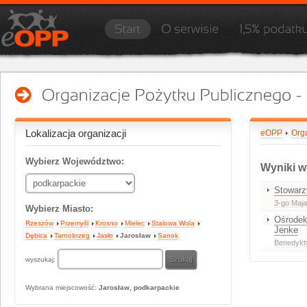
Lokalizacja organizacji
eOPP
Org
Wybierz Województwo:
Wyniki w
Stowarz
3-go Maja
Wybierz Miasto:
Ośrodek 
Rzeszów
Przemyśl
Krosno
Mielec
Stalowa Wola
Jenke
Dębica
Tarnobrzeg
Jasło
Jarosław
Sanok
Benedykt
wyszukaj:
Wybrana miejscowość:
Jarosław, podkarpackie