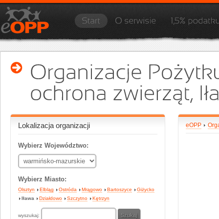
Lokalizacja organizacji
eOPP
Org
Wybierz Województwo:
Wybierz Miasto:
Olsztyn
Elbląg
Ostróda
Mrągowo
Bartoszyce
Giżycko
Iława
Działdowo
Szczytno
Kętrzyn
wyszukaj: