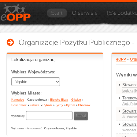
Lokalizacja organizacji
eOPP
Org
Wybierz Województwo:
Wyniki w
Stowarz
Łódzka 8
Wybierz Miasto:
Terenow
Katowice
Częstochowa
Bielsko-Biała
Gliwice
Aleja Pok
Sosnowiec
Zabrze
Rybnik
Tychy
Bytom
Chorzów
Stowarz
wyszukaj:
Al. Wolno
Stowarz
Wybrana miejscowość:
Częstochowa, śląskie
Wolnosci