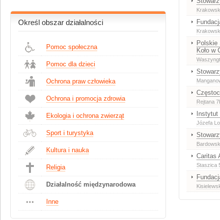
Stowarz
Krakowsk
Fundacj
Określ obszar działalności
Krakowsk
Polskie
Pomoc społeczna
Koło w 
Waszyngto
Pomoc dla dzieci
Stowarz
Ochrona praw człowieka
Mangano
Częstoc
Ochrona i promocja zdrowia
Rejtana 7
Instytut
Ekologia i ochrona zwierząt
Józefa L
Sport i turystyka
Stowarz
Bardowsk
Kultura i nauka
Caritas 
Staszica 
Religia
Fundacj
Działalność międzynarodowa
Kisielews
Inne