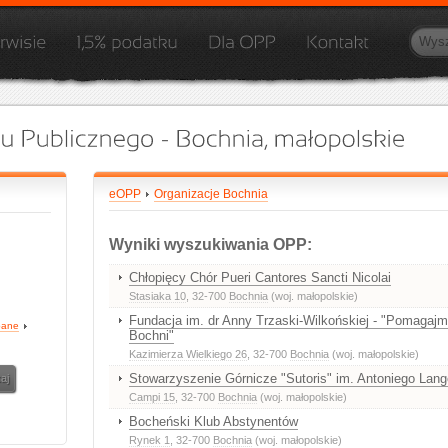
eOPP
Organizacje Bochnia
Wyniki wyszukiwania OPP:
Chłopięcy Chór Pueri Cantores Sancti Nicolai
Stasiaka 10
, 32-700
Bochnia
(woj. małopolskie)
Fundacja im. dr Anny Trzaski-Wilkońskiej - "Pomagajm
pane
Bochni"
Kazimierza Wielkiego 26
, 32-700
Bochnia
(woj. małopolskie)
Stowarzyszenie Górnicze "Sutoris" im. Antoniego Lang
Campi 15
, 32-700
Bochnia
(woj. małopolskie)
Bocheński Klub Abstynentów
Rynek 1
, 32-700
Bochnia
(woj. małopolskie)