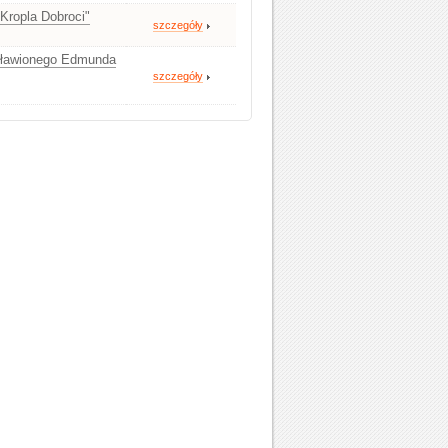
Kropla Dobroci"
szczegóły
osławionego Edmunda
szczegóły