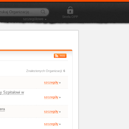
Strefa OPP
szczegółowe
Znalezionych Organizacji:
6
szczegóły
y Szpitalowi w
szczegóły
era
szczegóły
szczegóły