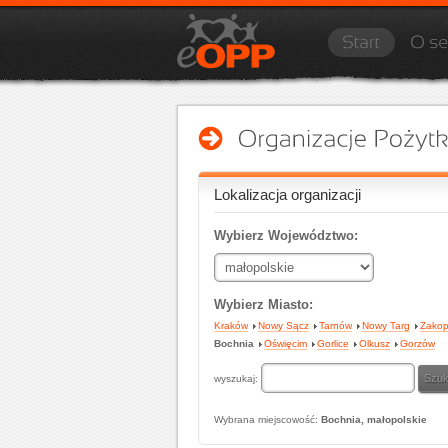
Lokalizacja organizacji
Wybierz Województwo:
Wybierz Miasto:
Kraków
Nowy Sącz
Tarnów
Nowy Targ
Zako
Bochnia
Oświęcim
Gorlice
Olkusz
Gorzów
wyszukaj:
Wybrana miejscowość:
Bochnia, małopolskie