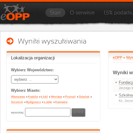
Lokalizacja organizacji
eOPP
Wyn
Wybierz Województwo:
Wyniki w
Fundacj
Jerzego W
Wybierz Miasto:
Szkolna
Warszawa
Kraków
Łódź
Wrocław
Poznań
Gdańsk
Ks. Jerze
Szczecin
Bydgoszcz
Lublin
Katowice
wyszukaj: