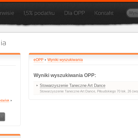
eOPP
Wyniki wyszukiwania
Wyniki wyszukiwania OPP:
Stowarzyszenie Taneczne Art Dance
Stowarzyszenie Taneczne Art Dance
,
Piłsudskiego 70 lok. 26
(woj
dańsk