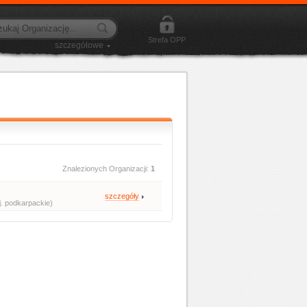
Strefa OPP
szczegółowe
Znalezionych Organizacji:
1
szczegóły
. podkarpackie)