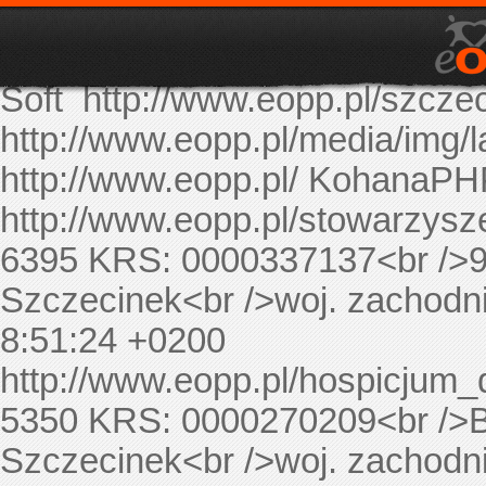
eopp.pl to internetowa baza or
Znajdują się w niej OPP z miej
Soft
http://www.eopp.pl/szcze
http://www.eopp.pl/media/img/
http://www.eopp.pl/
KohanaPH
http://www.eopp.pl/stowarzys
6395
KRS: 0000337137<br />9
Szczecinek<br />woj. zachodn
8:51:24 +0200
http://www.eopp.pl/hospicju
5350
KRS: 0000270209<br />B
Szczecinek<br />woj. zachodni