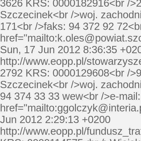
3626
KRS: 0000182916<br />2
Szczecinek<br />woj. zachodni
171<br />faks: 94 372 92 72<br
href="mailto:
k.oles@powiat.szc
Sun, 17 Jun 2012 8:36:35 +02
http://www.eopp.pl/stowarzy
2792
KRS: 0000129608<br />9
Szczecinek<br />woj. zachodni
94 374 33 33 wew<br />e-mail:
href="mailto:
ggolczyk@interia.
Jun 2012 2:29:13 +0200
http://www.eopp.pl/fundusz_t