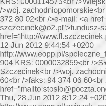
KRS: 0000114575<br />Wiejsk
/>woj. zachodniopomorskie<br /
372 80 02<br />e-mail: <a href=
szczecinek@o2.pl
">
fundusz-s
href="http://www.fl.szczecinek
12 Jun 2012 9:44:54 +0200
http://www.eopp.pl/spoleczn
904
KRS: 0000032859<br />Sł
Szczecinek<br />woj. zachodni
60<br />faks: 94 374 06 60<br 
href="mailto:
stoslo@poczta.one
Thu, 28 Jun 2012 8:12:24 +02