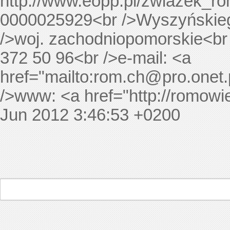
http://www.eopp.pl/zwiazek_r
0000025929<br />Wyszyńskieg
/>woj. zachodniopomorskie<br /
372 50 96<br />e-mail: <a
href="mailto:
rom.ch@pro.onet.
/>www: <a href="http://romow
Jun 2012 3:46:53 +0200