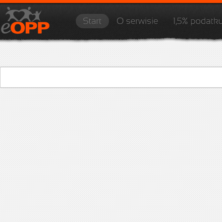
eopp.pl to internetowa baza organizacji pożytku publicznego. Znajdują się w 
http://www.eopp.pl/religia,augustow.html
http://www.eopp.pl/media/img/layout