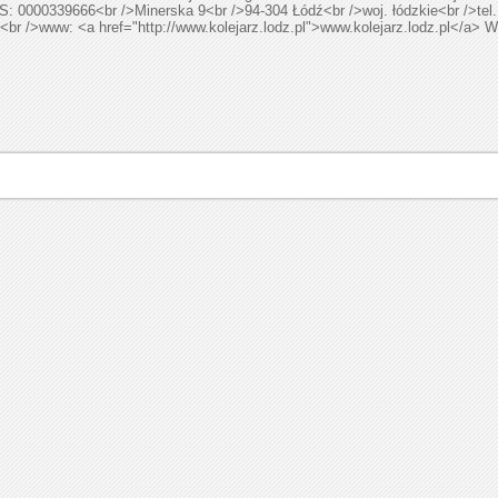
: 0000339666<br />Minerska 9<br />94-304 Łódź<br />woj. łódzkie<br />tel.:
<br />www: <a href="http://www.kolejarz.lodz.pl">www.kolejarz.lodz.pl</a>
W