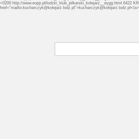
+0200
http://www.eopp.pl/lodzki_klub_pilkarski_kolejarz__eygg.html
6422
KRS
href="mailto:
kucharczyk@kolejarz.lodz.pl
">
kucharczyk@kolejarz.lodz.pl
</a>