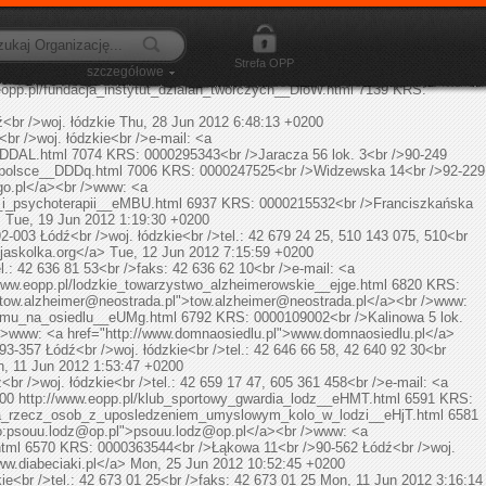
html
http://www.eopp.pl/media/img/layout/eopp_logo_rss.jpg
0-365 Łódź<br />woj. łódzkie<br />tel.: 42 663 84 99<br />faks: 42 663 84
eciom.com">www.sportowcydzieciom.com</a>
Thu, 01 Jan 1970 1:00:00
e<br />tel.: 42 637 78 33<br />faks: 42 637 78 33<br />e-mail: <a
Strefa OPP
szczegółowe
 +0200
http://www.eopp.pl/stowarzyszenie_fanatycy_widzewa__Dipp.html
eopp.pl/fundacja_instytut_dzialan_tworczych__DioW.html
7139
KRS:
br />woj. łódzkie
Thu, 28 Jun 2012 6:48:13 +0200
r />woj. łódzkie<br />e-mail: <a
__DDAL.html
7074
KRS: 0000295343<br />Jaracza 56 lok. 3<br />90-249
w_polsce__DDDq.html
7006
KRS: 0000247525<br />Widzewska 14<br />92-229
o.pl
</a><br />www: <a
a_i_psychoterapii__eMBU.html
6937
KRS: 0000215532<br />Franciszkańska
>
Tue, 19 Jun 2012 1:19:30 +0200
-003 Łódź<br />woj. łódzkie<br />tel.: 42 679 24 25, 510 143 075, 510<br
jaskolka.org</a>
Tue, 12 Jun 2012 7:15:59 +0200
.: 42 636 81 53<br />faks: 42 636 62 10<br />e-mail: <a
/www.eopp.pl/lodzkie_towarzystwo_alzheimerowskie__ejge.html
6820
KRS:
tow.alzheimer@neostrada.pl
">
tow.alzheimer@neostrada.pl
</a><br />www:
_domu_na_osiedlu__eUMg.html
6792
KRS: 0000109002<br />Kalinowa 5 lok.
/>www: <a href="http://www.domnaosiedlu.pl">www.domnaosiedlu.pl</a>
357 Łódź<br />woj. łódzkie<br />tel.: 42 646 66 58, 42 640 92 30<br
, 11 Jun 2012 1:53:47 +0200
r />woj. łódzkie<br />tel.: 42 659 17 47, 605 361 458<br />e-mail: <a
200
http://www.eopp.pl/klub_sportowy_gwardia_lodz__eHMT.html
6591
KRS:
_na_rzecz_osob_z_uposledzeniem_umyslowym_kolo_w_lodzi__eHjT.html
6581
:
psouu.lodz@op.pl
">
psouu.lodz@op.pl
</a><br />www: <a
html
6570
KRS: 0000363544<br />Łąkowa 11<br />90-562 Łódź<br />woj.
ww.diabeciaki.pl</a>
Mon, 25 Jun 2012 10:52:45 +0200
<br />tel.: 42 673 01 25<br />faks: 42 673 01 25
Mon, 11 Jun 2012 3:16:14