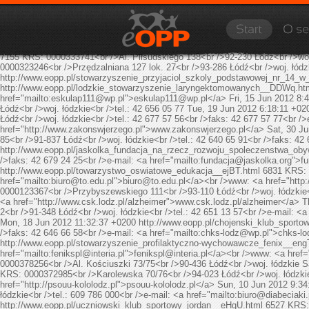
eopp.pl to internetowa baza organizacji pożytku publicznego. Znajdują się w 
http://www.eopp.pl/
KohanaPHP
http://www.eopp.pl/fundacja_sportowcy_dz
99<br />e-mail: <a href="mailto:
kontakt@sportowcydzieciom.com
">
kontakt
+0100
http://www.eopp.pl/miejski_szkolny_zwiazek_sportowy_w_lodzi__DiA
href="mailto:
mszs@wp.pl
">
mszs@wp.pl
</a><br />www: <a href="http://ww
7155
KRS: 0000333741<br />Al. Piłsudskiego 138<br />92-230 Łódź<br />woj.
0000323246<br />Przędzalniana 127 lok. 27<br />93-286 Łódź<br />woj. łódzk
http://www.eopp.pl/stowarzyszenie_przyjaciol_szkoly_podstawowej_nr_14_w
http://www.eopp.pl/lodzkie_stowarzyszenie_laryngektomowanych__DDWq.h
href="mailto:
eskulap111@wp.pl
">
eskulap111@wp.pl
</a>
Fri, 15 Jun 2012 8:
Łódź<br />woj. łódzkie<br />tel.: 42 656 05 77
Tue, 19 Jun 2012 6:18:11 +02
Łódź<br />woj. łódzkie<br />tel.: 42 677 57 56<br />faks: 42 677 57 77<br />e
href="http://www.zakonswjerzego.pl">www.zakonswjerzego.pl</a>
Sat, 30 J
85<br />91-837 Łódź<br />woj. łódzkie<br />tel.: 42 640 65 91<br />faks: 42 
http://www.eopp.pl/jaskolka_fundacja_na_rzecz_rozwoju_spoleczenstwa_ob
/>faks: 42 679 24 25<br />e-mail: <a href="mailto:
fundacja@jaskolka.org
">
f
http://www.eopp.pl/towarzystwo_oswiatowe_edukacja__ejBT.html
6831
KRS: 
href="mailto:
biuro@to.edu.pl
">
biuro@to.edu.pl
</a><br />www: <a href="http:
0000123367<br />Przybyszewskiego 111<br />93-110 Łódź<br />woj. łódzkie<br
<a href="http://www.csk.lodz.pl/alzheimer">www.csk.lodz.pl/alzheimer</a>
T
2<br />91-348 Łódź<br />woj. łódzkie<br />tel.: 42 651 13 57<br />e-mail: <a 
Mon, 18 Jun 2012 11:32:37 +0200
http://www.eopp.pl/chojenski_klub_spor
/>faks: 42 646 66 58<br />e-mail: <a href="mailto:
chks-lodz@wp.pl
">
chks-l
http://www.eopp.pl/stowarzyszenie_profilaktyczno-wychowawcze_fenix__eng
href="mailto:
fenikspl@interia.pl
">
fenikspl@interia.pl
</a><br />www: <a href="
0000378256<br />Al. Kościuszki 73/75<br />90-436 Łódź<br />woj. łódzkie
S
KRS: 0000372985<br />Karolewska 70/76<br />94-023 Łódź<br />woj. łódzkie<b
href="http://psouu-kololodz.pl">psouu-kololodz.pl</a>
Sun, 10 Jun 2012 9:34
łódzkie<br />tel.: 609 786 000<br />e-mail: <a href="mailto:
biuro@diabeciaki.
http://www.eopp.pl/uczniowski_klub_sportowy_jordan__eHgU.html
6527
KRS: 