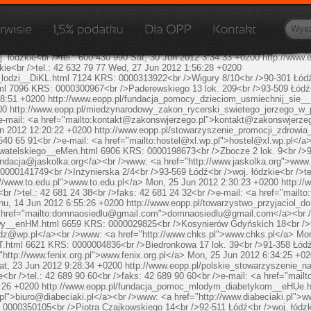
niej OPP z miejscowości: Łódź i innych.
pl
GP Soft
http://www.eopp.pl/lodz.
ieciom__DKpp.html
7255
KRS: 0000457030<br />Tymienieckiego 16g / u3<br />9
@sportowcydzieciom.com
</a><br />www: <a href="http://www.sportowcydzi
o.html
7173
KRS: 0000401965<br />Struga 6<br />90-420 Łódź<br />woj. łódzki
w.mszs.neostrada.pl">www.mszs.neostrada.pl</a>
Mon, 18 Jun 2012 8:28:17
 łódzkie<br />tel.: 600 430 990
Sat, 30 Jun 2012 3:34:33 +0200
http://www.
ie<br />tel.: 42 632 79 77
Wed, 27 Jun 2012 1:56:28 +0200
_lodzi__DiKL.html
7124
KRS: 0000313922<br />Wigury 8/10<br />90-301 Łódź<
tml
7096
KRS: 0000300967<br />Paderewskiego 13 lok. 209<br />93-509 Łódź<b
48:51 +0200
http://www.eopp.pl/fundacja_pomocy_dzieciom_usmiechnij_sie
00
http://www.eopp.pl/miedzynarodowy_zakon_rycerski_swietego_jerzego_
-mail: <a href="mailto:
kontakt@zakonswjerzego.pl
">
kontakt@zakonswjerzeg
un 2012 12:20:22 +0200
http://www.eopp.pl/stowarzyszenie_promocji_zdrowi
640 65 91<br />e-mail: <a href="mailto:
hostel@xl.wp.pl
">
hostel@xl.wp.pl
</a
ywatelskiego__eMen.html
6906
KRS: 0000198673<br />Zbocze 2 lok. 9<br />92
undacja@jaskolka.org
</a><br />www: <a href="http://www.jaskolka.org">www.
0000141749<br />Inżynierska 2/4<br />93-569 Łódź<br />woj. łódzkie<br />tel
//www.to.edu.pl">www.to.edu.pl</a>
Mon, 25 Jun 2012 2:30:23 +0200
http:/
 />tel.: 42 681 24 38<br />faks: 42 681 24 32<br />e-mail: <a href="mailto:
hu, 14 Jun 2012 6:55:26 +0200
http://www.eopp.pl/towarzystwo_przyjaciol
href="mailto:
domnaosiedlu@gmail.com
">
domnaosiedlu@gmail.com
</a><br 
towy__enHM.html
6659
KRS: 0000029825<br />Kosynierów Gdyńskich 18<br />93-
odz@wp.pl
</a><br />www: <a href="http://www.chks.pl">www.chks.pl</a>
Mon
T.html
6621
KRS: 0000004836<br />Biedronkowa 17 lok. 39<br />91-358 Łódź<b
http://www.fenix.org.pl">www.fenix.org.pl</a>
Mon, 25 Jun 2012 6:34:25 +0
at, 23 Jun 2012 9:28:34 +0200
http://www.eopp.pl/polskie_stowarzyszenie
r />tel.: 42 689 90 60<br />faks: 42 689 90 60<br />e-mail: <a href="mailto
:26 +0200
http://www.eopp.pl/fundacja_pomoc_mlodym_diabetykom__eHUe.
pl
">
biuro@diabeciaki.pl
</a><br />www: <a href="http://www.diabeciaki.pl">w
0000350105<br />Piotra Czajkowskiego 14<br />92-511 Łódź<br />woj. łódzkie