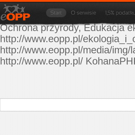
eopp.pl to internetowa baza or
Znajdują się w niej OPP prowa
Ochrona przyrody, Edukacja ek
http://www.eopp.pl/ekologia_i
http://www.eopp.pl/media/img/
http://www.eopp.pl/
KohanaPH