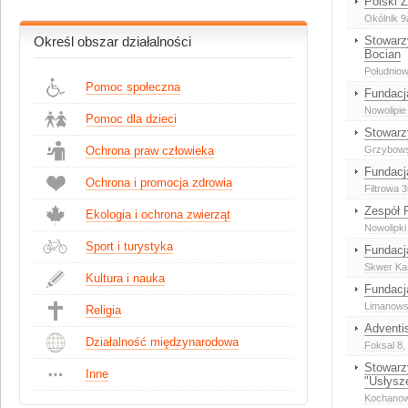
Polski 
Okólnik 9
Stowarz
Określ obszar działalności
Bocian
Południow
Pomoc społeczna
Fundacj
Nowolipie
Pomoc dla dzieci
Stowarz
Ochrona praw człowieka
Grzybowsk
Fundacja
Ochrona i promocja zdrowia
Filtrowa 
Zespół 
Ekologia i ochrona zwierząt
Nowolipki
Sport i turystyka
Fundacj
Skwer Ka
Kultura i nauka
Fundacj
Limanowsk
Religia
Adventi
Działalność międzynarodowa
Foksal 8
,
Stowarz
Inne
"Usłysz
Kochanow