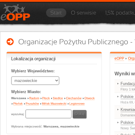
Lokalizacja organizacji
eOPP
Org
Wybierz Województwo:
Wyniki w
Fundacj
Flory 1 lo
Wybierz Miasto:
Polskie
Warszawa
Radom
Płock
Siedlce
Ciechanów
Otwock
Hoża 69
,
Płońsk
Pruszków
Mińsk Mazowiecki
Legionowo
Krewnia
wyszukaj:
Domaniew
Polskie
Wybrana miejscowość:
Warszawa, mazowieckie
Nowy Świa