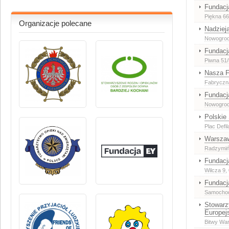
Fundacj
Piękna 66
Organizacje polecane
Nadziej
Nowogrodz
Fundacj
Piwna 51
Nasza F
Fabryczn
Fundacj
Nowogrod
Polskie
Plac Defi
Warszaw
Radzymińs
Fundacj
Wilcza 9
,
Fundacj
Samocho
Stowarz
Europej
Bitwy War