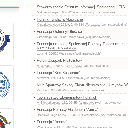
Stowarzyszenie Centrum Informacji Społecznej - CIS
Gałczyńskiego 3
, 00-362
Warszawa
(woj. mazowieckie)
Polska Fundacja Muzyczna
Kruczkowskiego 12 lok. 2
, 00-380
Warszawa
(woj. mazowieckie)
Fundacja Ochrony Głuszca
Czackiego 7/9
, 00-043
Warszawa
(woj. mazowieckie)
Fundacja na rzecz Społecznej Pomocy Dzieciom Imien
Kamińskiej (1892-1958)
Locci 4
, 02-928
Warszawa
(woj. mazowieckie)
Polski Związek Filatelistów
Al. 3 Maja 12
, 00-391
Warszawa
(woj. mazowieckie)
Fundacja "Sos Bokserom"
Mrówcza 77a
, 04-857
Warszawa
(woj. mazowieckie)
Klub Sportowy Szkoły Sióstr Niepokalanek Ursynów 
Zaruby 2
, 02-796
Warszawa
(woj. mazowieckie)
Towarzystwo Ekonomistów Polskich
Al. Niepodległości 162
, 02-554
Warszawa
(woj. mazowieckie)
Fundacja Pomocy Goldenom "Aurea"
Broniewskiego 64 lok. 40
, 01-854
Warszawa
(woj. mazowieckie)
Fundacja "Adama"
Wita Stwosza 49
, 02-661
Warszawa
(woj. mazowieckie)