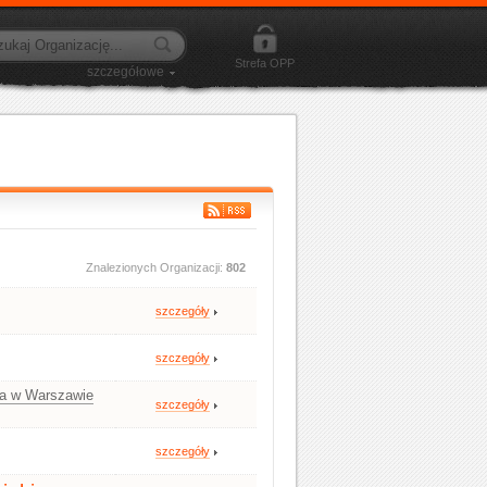
Strefa OPP
szczegółowe
Znalezionych Organizacji:
802
szczegóły
szczegóły
fa w Warszawie
szczegóły
szczegóły