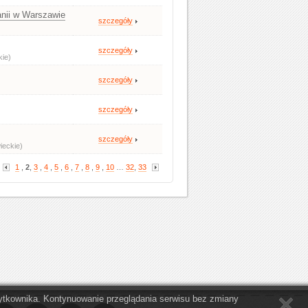
nii w Warszawie
szczegóły
szczegóły
ie)
szczegóły
szczegóły
szczegóły
ieckie)
1
,
2
,
3
,
4
,
5
,
6
,
7
,
8
,
9
,
10
…
32
,
33
Użytkownika. Kontynuowanie przeglądania serwisu bez zmiany