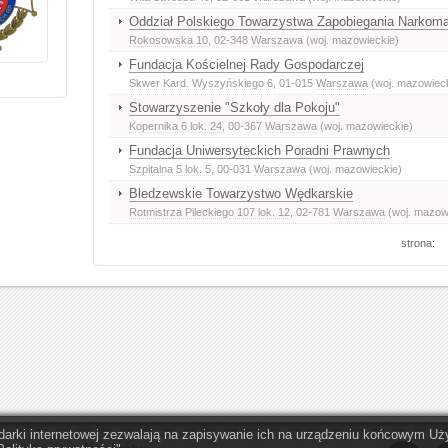
Oddział Polskiego Towarzystwa Zapobiegania Narkoma
Rokosowska 10
, 02-348
Warszawa
(woj. mazowieckie)
Fundacja Kościelnej Rady Gospodarczej
Skwer Kard. Wyszyńskiego 6
, 01-015
Warszawa
(woj. mazowieck
Stowarzyszenie "Szkoły dla Pokoju"
Kopernika 6 lok. 24
, 00-367
Warszawa
(woj. mazowieckie)
Fundacja Uniwersyteckich Poradni Prawnych
Szpitalna 5 lok. 5
, 00-031
Warszawa
(woj. mazowieckie)
Bledzewskie Towarzystwo Wędkarskie
Rotmistrza Pileckiego 107 lok. 12
, 02-781
Warszawa
(woj. mazow
strona:
lądarki internetowej zezwalają na zapisywanie ich na urządzeniu końcowym 
zez firmę