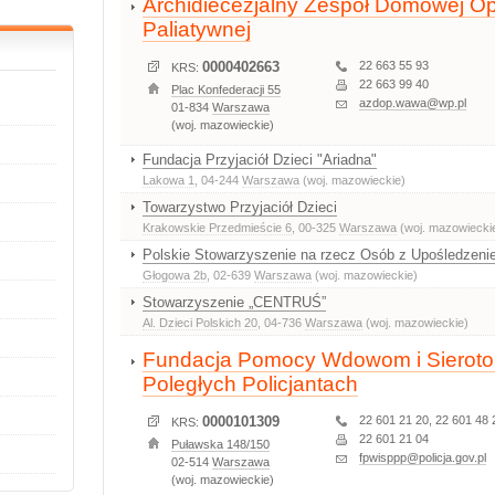
Archidiecezjalny Zespół Domowej Op
Paliatywnej
0000402663
22 663 55 93
KRS:
22 663 99 40
Plac Konfederacji 55
azdop.wawa@wp.pl
01-834
Warszawa
(woj. mazowieckie)
Fundacja Przyjaciół Dzieci "Ariadna"
Lakowa 1
, 04-244
Warszawa
(woj. mazowieckie)
Towarzystwo Przyjaciół Dzieci
Krakowskie Przedmieście 6
, 00-325
Warszawa
(woj. mazowiecki
Polskie Stowarzyszenie na rzecz Osób z Upośledze
Głogowa 2b
, 02-639
Warszawa
(woj. mazowieckie)
Stowarzyszenie „CENTRUŚ”
Al. Dzieci Polskich 20
, 04-736
Warszawa
(woj. mazowieckie)
Fundacja Pomocy Wdowom i Sierot
Poległych Policjantach
0000101309
22 601 21 20, 22 601 48 
KRS:
22 601 21 04
Puławska 148/150
fpwisppp@policja.gov.pl
02-514
Warszawa
(woj. mazowieckie)