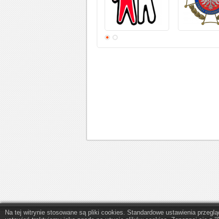
Na tej witrynie stosowane są pliki cookies. Standardowe ustawienia przeg
Serwis internetowy
eopp.pl
administrowany jest pr