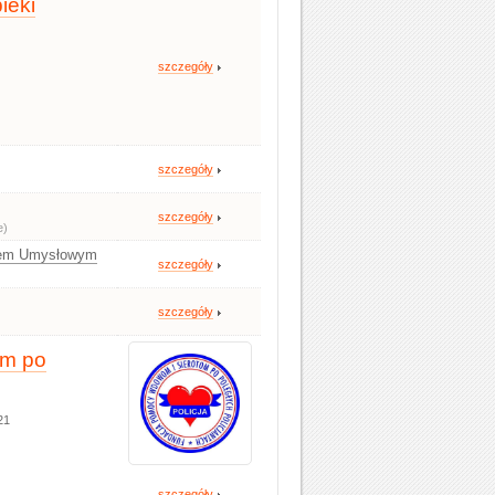
ieki
szczegóły
szczegóły
szczegóły
e)
niem Umysłowym
szczegóły
szczegóły
om po
21
szczegóły