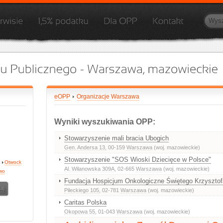
eOPP
Organizacje Warszawa
Wyniki wyszukiwania OPP:
Stowarzyszenie mali bracia Ubogich
Gen. Andersa 13
, 00-159
Warszawa
(woj. mazowieckie)
Stowarzyszenie "SOS Wioski Dziecięce w Polsce"
Otwock
Al. Wilanowska 309A
, 02-665
Warszawa
(woj. mazowieckie)
wo
Fundacja Hospicjum Onkologiczne Świętego Krzyszto
Pileckiego 105
, 02-781
Warszawa
(woj. mazowieckie)
Caritas Polska
Okopowa 55
, 01-043
Warszawa
(woj. mazowieckie)