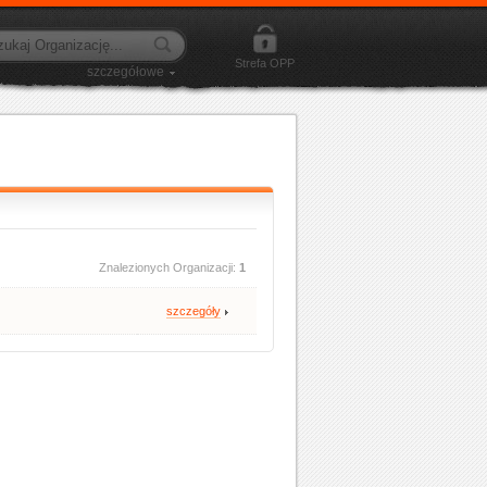
Strefa OPP
szczegółowe
Znalezionych Organizacji:
1
szczegóły