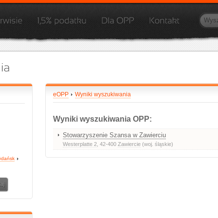
eOPP
Wyniki wyszukiwania
Wyniki wyszukiwania OPP:
Stowarzyszenie Szansa w Zawierciu
Westerplatte 2
, 42-400
Zawiercie
(woj. śląskie)
dańsk