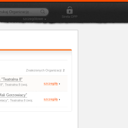
Strefa OPP
szczegółowe
Znalezionych Organizacji:
2
 "Teatralna 8"
szczegóły
 8"
,
Teatralna 8
(woj.
Mali Gorzowiacy"
szczegóły
wiacy"
,
Teatralna 8
(woj.