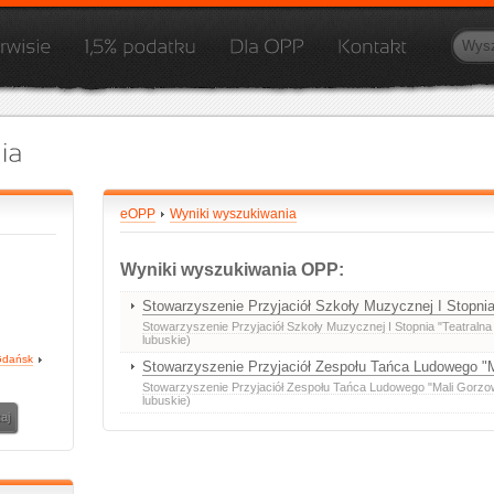
eOPP
Wyniki wyszukiwania
Wyniki wyszukiwania OPP:
Stowarzyszenie Przyjaciół Szkoły Muzycznej I Stopnia
Stowarzyszenie Przyjaciół Szkoły Muzycznej I Stopnia "Teatralna
lubuskie)
dańsk
Stowarzyszenie Przyjaciół Zespołu Tańca Ludowego "
Stowarzyszenie Przyjaciół Zespołu Tańca Ludowego "Mali Gorzo
lubuskie)