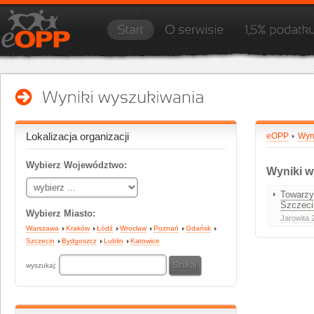
Lokalizacja organizacji
eOPP
Wyn
Wybierz Województwo:
Wyniki w
Towarzy
Szczeci
Wybierz Miasto:
Jarowita 2
Warszawa
Kraków
Łódź
Wrocław
Poznań
Gdańsk
Szczecin
Bydgoszcz
Lublin
Katowice
wyszukaj: