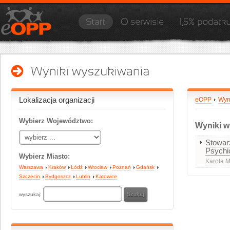
Lokalizacja organizacji
eOPP
Wyn
Wybierz Województwo:
Wyniki w
Stowar
Psychi
Wybierz Miasto:
Karola Mi
Warszawa
Kraków
Łódź
Wrocław
Poznań
Gdańsk
Szczecin
Bydgoszcz
Lublin
Katowice
wyszukaj: