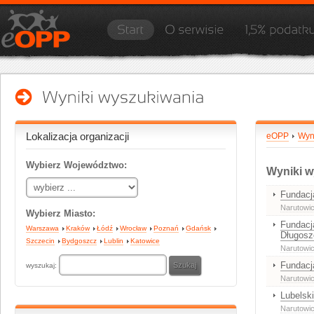
Lokalizacja organizacji
eOPP
Wyn
Wybierz Województwo:
Wyniki w
Fundac
Narutowic
Wybierz Miasto:
Fundacj
Warszawa
Kraków
Łódź
Wrocław
Poznań
Gdańsk
Długosz
Szczecin
Bydgoszcz
Lublin
Katowice
Narutowic
Fundacj
wyszukaj:
Narutowi
Lubelsk
Narutowi