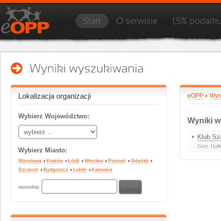
Lokalizacja organizacji
eOPP
Wyn
Wybierz Województwo:
Wyniki w
Klub Sz
Gen. Hall
Wybierz Miasto:
Warszawa
Kraków
Łódź
Wrocław
Poznań
Gdańsk
Szczecin
Bydgoszcz
Lublin
Katowice
wyszukaj: