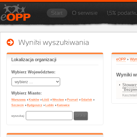
Lokalizacja organizacji
eOPP
Wyn
Wybierz Województwo:
Wyniki w
Stowar
"Bezpie
Wybierz Miasto:
Kasztela
Warszawa
Kraków
Łódź
Wrocław
Poznań
Gdańsk
Szczecin
Bydgoszcz
Lublin
Katowice
wyszukaj: