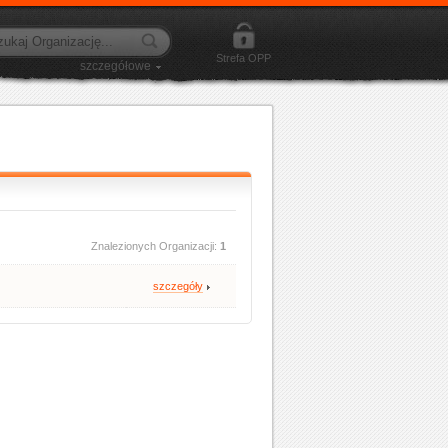
Strefa OPP
szczegółowe
Znalezionych Organizacji:
1
szczegóły