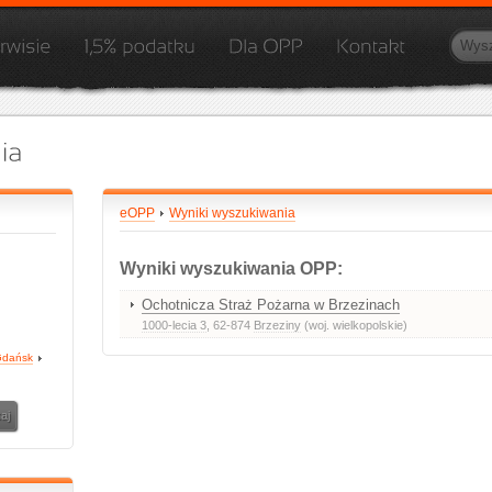
eOPP
Wyniki wyszukiwania
Wyniki wyszukiwania OPP:
Ochotnicza Straż Pożarna w Brzezinach
1000-lecia 3
, 62-874
Brzeziny
(woj. wielkopolskie)
dańsk