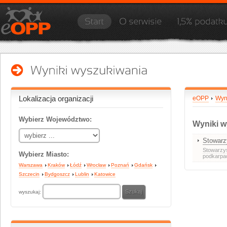
Lokalizacja organizacji
eOPP
Wyn
Wybierz Województwo:
Wyniki w
Stowarz
Stowarzy
Wybierz Miasto:
podkarpa
Warszawa
Kraków
Łódź
Wrocław
Poznań
Gdańsk
Szczecin
Bydgoszcz
Lublin
Katowice
wyszukaj: