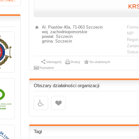
KR
Al. Piastów 40a
, 71-063
Szczecin
Forma
woj.
zachodniopomorskie
NIP:
powiat: Szczecin
Regon
gmina: Szczecin
Zareje
Statu
Obszary działalności organizacji
Tagi