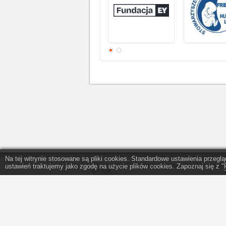
Na tej witrynie stosowane są pliki cookies. Standardowe ustawienia przeg
Serwis internetowy
eopp.pl
administrowany jest pr
ustawień traktujemy jako zgodę na użycie plików cookies. Zapoznaj się z "
GP Soft
.
Program do wypełniania PIT - program do PIT 2025
1,5 procent podatku.
Szczegółowe zasady korzystania z serwisu eopp.pl s
w
regulaminie
oraz
polityce prywatności
.