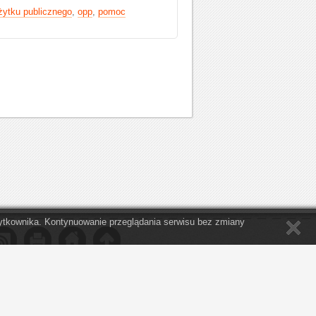
żytku publicznego
,
opp
,
pomoc
Użytkownika. Kontynuowanie przeglądania serwisu bez zmiany
 nie był tak zajęty swoimi sprawami, by nie
a potrzeby innych ze współczuciem i życzliwością. "
Thomas Jefferson