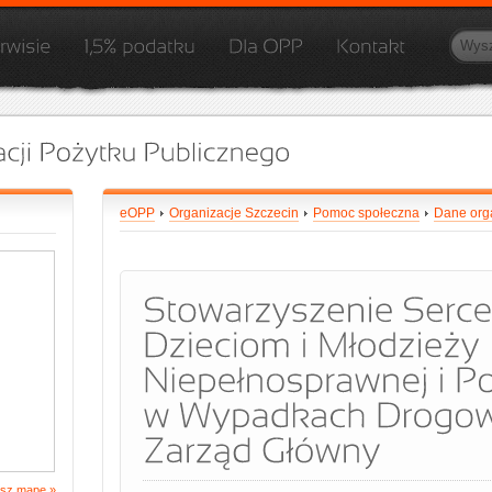
eOPP
Organizacje Szczecin
Pomoc społeczna
Dane orga
sz mapę »