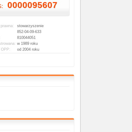
0000095607
S:
 prawna:
stowarzyszenie
852-04-09-633
:
810044051
strowana:
w 1989 roku
s OPP:
od 2004 roku