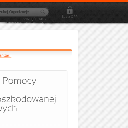
Strefa OPP
szczegółowe
nizacji