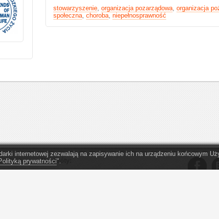
stowarzyszenie
,
organizacja pozarządowa
,
organizacja po
społeczna
,
choroba
,
niepełnosprawność
lądarki internetowej zezwalają na zapisywanie ich na urządzeniu końcowym 
zez firmę
Na skróty:
Polityką prywatności
".
O serwisie eopp.pl
Organizacje - Warszawa
. Przekaż
1,5% podatku
Organizacje - Kraków
" Obym nigdy
zareagować n
Oferta dla OPP
Organizacje - Wrocław
ą opisane
Regulamin serwisu
Organizacje - Katowice
Kontakt
Organizacje - Gdańsk