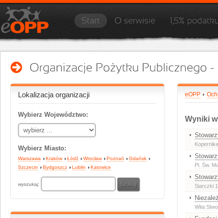
Lokalizacja organizacji
eOPP
Och
Wybierz Województwo:
Wyniki w
Stowarz
Kopernika
Wybierz Miasto:
Stowarz
Warszawa
Kraków
Łódź
Wrocław
Poznań
Gdańsk
Pl. Św. Ma
Szczecin
Bydgoszcz
Lublin
Katowice
Stowar
wyszukaj:
Siarczki 
Niezale
Wita Stw