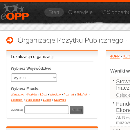
Lokalizacja organizacji
eOPP
Kult
Wybierz Województwo:
Wyniki w
Stowa
Inacz
Wybierz Miasto:
Osiedl
Warszawa
Kraków
Łódź
Wrocław
Poznań
Gdańsk
Szczecin
Bydgoszcz
Lublin
Katowice
Funda
Ekon
wyszukaj:
Al. Nie
mazowi