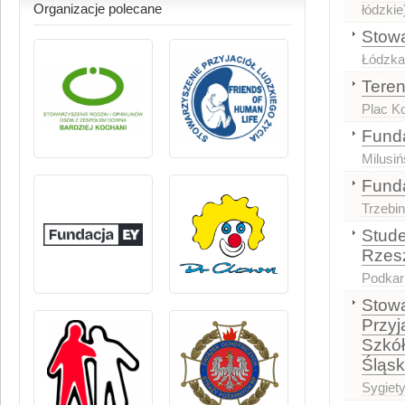
Organizacje polecane
łódzkie
Stowa
Łódzka
Tere
Plac Ko
Funda
Milusiń
Funda
Trzebin
Stude
Rzes
Podkar
Stowa
Przyj
Szkół
Śląsk
Sygiet