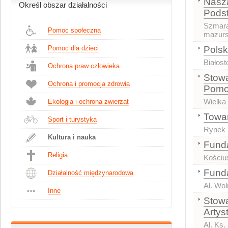
Nasza
Określ obszar działalności
Pods
Szmar
Pomoc społeczna
mazurs
Pomoc dla dzieci
Polsk
Białost
Ochrona praw człowieka
Stowa
Ochrona i promocja zdrowia
Pomo
Wielka
Ekologia i ochrona zwierząt
Towar
Sport i turystyka
Rynek 
Kultura i nauka
Fund
Religia
Kościu
Fund
Działalność międzynarodowa
Al. Wol
Inne
Stowa
Artys
Al. Ks