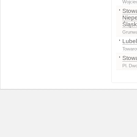
Wojcie
Stowa
Niep
Śląsk
Grunwa
Lubel
Towaro
Stowa
Pl. Dw