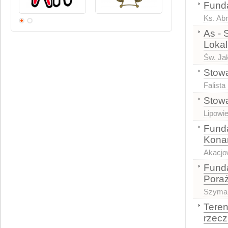
Funda
Ks. Ab
As - 
Loka
Św. Ja
Stowa
Falista
Stowa
Lipowi
Funda
Kona
Akacjo
Funda
Pora
Szyma
Teren
rzec